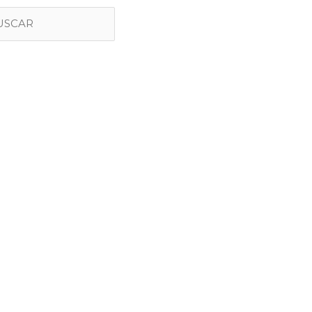
quisar